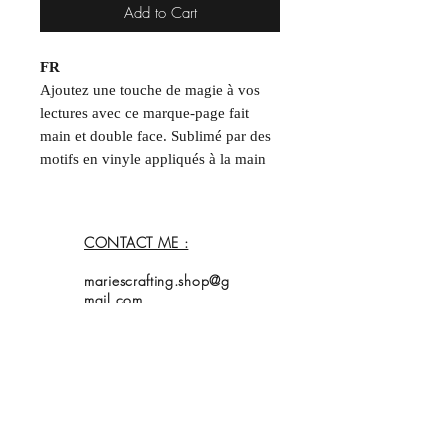
Add to Cart
FR
Ajoutez une touche de magie à vos
lectures avec ce marque-page fait
main et double face. Sublimé par des
motifs en vinyle appliqués à la main
et un fini entièrement brillant qui
capte la lumière, chaque modèle est
une création unique.
CONTACT ME :
Format : ~5 x 15 cm
mariescrafting.shop@g
Chaque article étant unique, de
mail.com
légères variations par rapport aux
photos peuvent survenir.
____
EN
Home
Add a touch of magic to your reading
Shop
Collection
with this handmade, double-sided