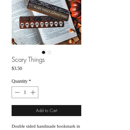
Scary Things
Price
$3.50
Quantity
*
Add to Cart
Double sided handmade bookmark in