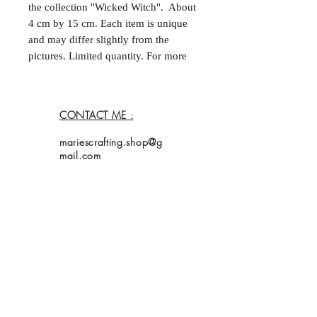
the collection ''Wicked Witch''. About
4 cm by 15 cm. Each item is unique
and may differ slightly from the
pictures. Limited quantity. For more
information, please contact me.
--
Marque-page fait à la main et double
CONTACT ME :
face dans la collection ''Wicked
Witch''. Environ 4 cm par
mariescrafting.shop@g
15 cm. Chaque acticle est unique et
mail.com
peut différer légèrement des
photos. Quantités limitées. Pour plus
d'informations, contactez moi.
Home
Shop
Collection
About Me
Contact
Shipping Policy
My bookmarks are