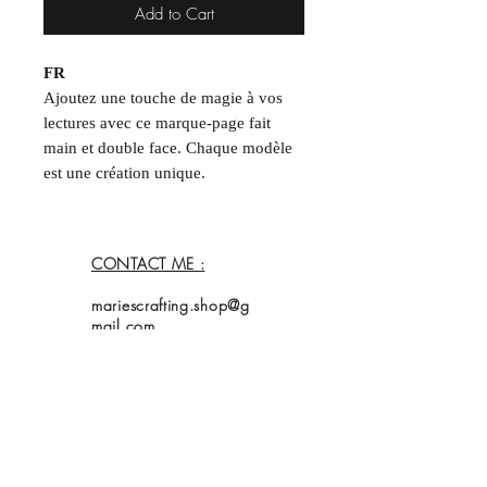
Add to Cart
FR
Ajoutez une touche de magie à vos
lectures avec ce marque-page fait
main et double face. Chaque modèle
est une création unique.
Format : ~5 x 15 cm
Chaque article étant unique, de
CONTACT ME :
légères variations par rapport aux
photos peuvent survenir.
mariescrafting.shop@g
____
mail.com
EN
Add a touch of magic to your reading
with this handmade, double-sided
bookmark. Each piece is a unique
Home
creation.
Shop
Collection