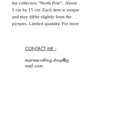
the collection ''North Pole''. About
5 cm by 15 cm. Each item is unique
and may differ slightly from the
pictures. Limited quantity. For more
information, please contact me.
--
Marque-page fait à la main et double
CONTACT ME :
face dans la collection ''North Pole''.
Environ 5 cm par 15 cm. Chaque
mariescrafting.shop@g
acticle est unique et peut différer
mail.com
légèrement des photos. Quantités
limitées. Pour plus d'informations,
contactez moi.
Home
Shop
Collection
About Me
Contact
Shipping Policy
My bookmarks are