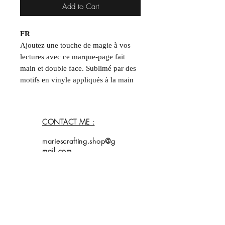
Add to Cart
FR
Ajoutez une touche de magie à vos
lectures avec ce marque-page fait
main et double face. Sublimé par des
motifs en vinyle appliqués à la main
et un fini entièrement brillant qui
capte la lumière, chaque modèle est
une création unique.
CONTACT ME :
Format : ~5 x 15 cm
mariescrafting.shop@g
Chaque article étant unique, de
mail.com
légères variations par rapport aux
photos peuvent survenir.
____
EN
Home
Add a touch of magic to your reading
Shop
Collection
with this handmade, double-sided